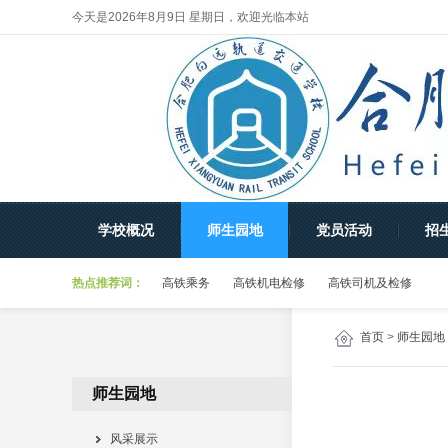
今天是2026年8月9日 星期日，欢迎光临本站
中铁电气化局京沪维管公司走进
合肥向远轨道交通学校开展...
逐梦京沪高铁 启航崭新征程
——合肥向远轨道交通学校召...
校企携手促就业 精准对接育英
才——京沪高铁维管公司来...
学校概况
师生园地
党员活动
招
逐梦职场 不负韶华—— 合肥向
远轨道交通学校学子顺利...
热点推荐词：
高铁乘务
高铁机电检修
高铁司机及检修
以素养展风采 以匠心迎面试
首页
>
师生园地
——我校优秀学子赴合肥南站...
向远轨道交通学校优秀校友群
师生园地
像：单轨上的追梦人
风采展示