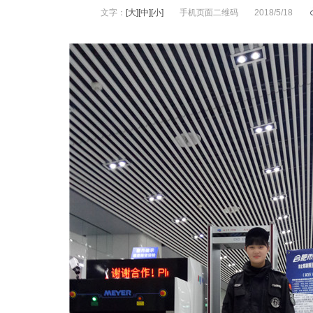
文字：
[大]
[中]
[小]
手机页面二维码
2018/5/18