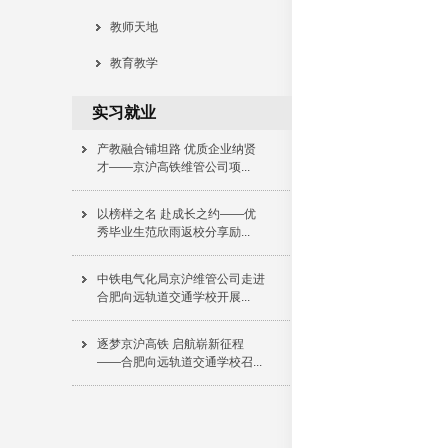
逐梦新征程 启航向未来合肥向
远轨道交通学校学子顺利入...
教师天地
教育教学
合肥向远轨道交通学校学生顺利
通过合肥火车站商务座试岗...
实习就业
产教融合铺坦路 优质企业纳贤
才——京沪高铁维管公司项...
以榜样之名 赴成长之约——优
秀毕业生范欣雨返校分享励...
中铁电气化局京沪维管公司走进
合肥向远轨道交通学校开展...
逐梦京沪高铁 启航崭新征程
——合肥向远轨道交通学校召...
校企携手促就业 精准对接育英
才——京沪高铁维管公司来...