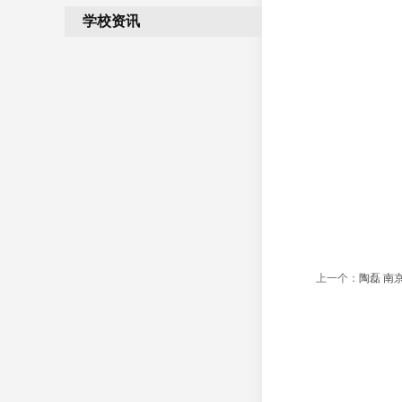
逐梦职场 不负韶华—— 合肥向
学校资讯
远轨道交通学校学子顺利...
以素养展风采 以匠心迎面试
——我校优秀学子赴合肥南站...
上一个：
陶磊 南