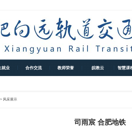
生就业
合作交流
教师荣誉
皖教云
智慧课
>
风采展示
司雨宸 合肥地铁